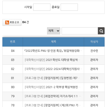
시작일
종료일
84
건
RSS 2.0
번호
제목
작성자
84
『2022학년도 PNU 성·인권 특강』 ‘취업역량강화를 위한 성인지 UP! UP! 개최 안
진수민
83
[대학혁신사업단]
2021학년도 대학생 핵심역량 진단(K-CESA) 결과공유회 개최 안내
관리자
82
[대학혁신사업단]
2022-2024 대학혁신지원사업 자율혁신계획 설명회 개최 안내
관리자
81
[프로그램 안내]
[창업지원부] (일정변경) 제7회 우수기술 사업화 테크톤 경진대회 참가자 모집 공고
관리자
80
[대학혁신사업단]
2021-2 학부생 핵심역량진단(PNU-CESA) 안내(문화상품권 추첨 증정) (~22.1
관리자
79
[프로그램 안내]
[취업전략과] 자기소개서 1:1 클리닉 참여자 모집 (~22.1.7.금)
관리자
78
[프로그램 안내]
[창업지원부] <제2회 PNU 기업가정신데이> 개최 및 모집 공고 (~22.1.
관리자