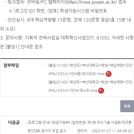
- 링크접속: 모바일/PC 웹페이지(
https://cesa.pusan.ac.kr
) 접속
※ (로그인 ID) 학번, (암호) 학생지원시스템 비밀번호
- 진단실시: 8대 핵심역량별 15문항, 전체 120문항 응답(총 15분 내
외 소요)
3. 문의사항: 기획처 전략사업실 대학혁신사업단(T. 6105), 자세한 사항
은 [붙임1] 안내문 참조
첨부파일
[붙임1]+2021학년도+부산대학교+학생+핵심역량+진단
(PNU-CESA)+안내문(검사요강).hwp
[붙임2]+2021학년도+부산대학교+학생+핵심역량+진단
(PNU-CESA)+안내+포스터.png
다음글
[프로그램 안내] [창업지원부] (일정변경) 제7회 우수기술 사업화 테크톤
경진대회 참가자 모집 공고
관리자
2022-01-27 11:49:49.02